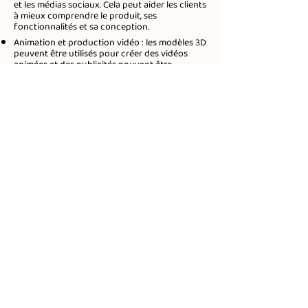
et les médias sociaux. Cela peut aider les clients
à mieux comprendre le produit, ses
fonctionnalités et sa conception.
Animation et production vidéo : les modèles 3D
peuvent être utilisés pour créer des vidéos
animées et des publicités pouvant être
utilisées dans des campagnes de marketing
numérique. Cela peut aider à créer un contenu
engageant et mémorable qui peut être partagé
sur les réseaux sociaux ou sur les sites Web de
l'entreprise.
Rendus 3D pour les campagnes en ligne et
hors ligne : les modèles 3D peuvent être utilisés
pour créer des rendus photoréalistes de
produits, d'environnements ou de scènes, qui
peuvent être utilisés dans la publicité imprimée
et en ligne.
Réserver une démo
En tant qu'agence de
branding, nos designs sont
conçus pour impacter.